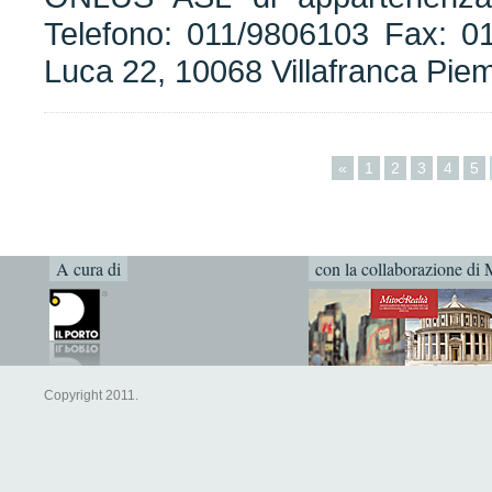
Telefono: 011/9806103 Fax: 01
Luca 22, 10068 Villafranca Pie
«
1
2
3
4
5
A cura di
con la collaborazione di 
Copyright 2011.